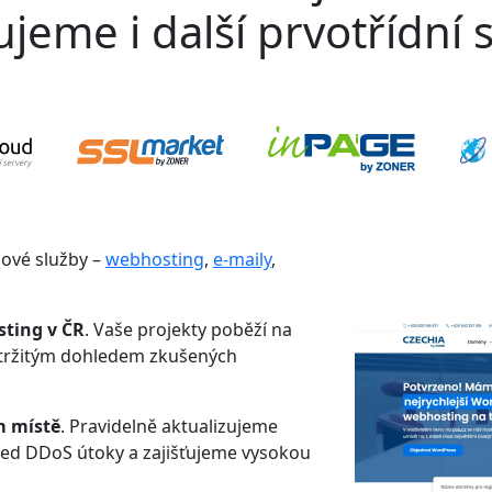
jeme i další prvotřídní s
gové služby –
webhosting
,
e-maily
,
sting v ČR
. Vaše projekty poběží na
etržitým dohledem zkušených
m místě
. Pravidelně aktualizujeme
řed DDoS útoky a zajišťujeme vysokou