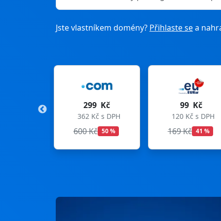
Jste vlastníkem domény?
Přihlaste se
a nahra
9 Kč
99 Kč
275 Kč
Kč s DPH
120 Kč s DPH
333 Kč s DPH
Kč
169 Kč
299 Kč
50 %
41 %
8 %