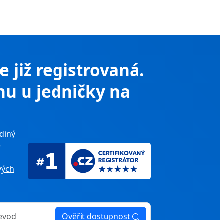
je již registrovaná.
nu u jedničky na
diný
e
ých
Ověřit dostupnost