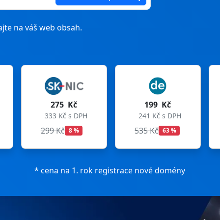
jte na váš web obsah.
199 Kč
199 Kč
241 Kč s DPH
241 Kč s DPH
535 Kč
699 Kč
63 %
72 %
* cena na 1. rok registrace nové domény