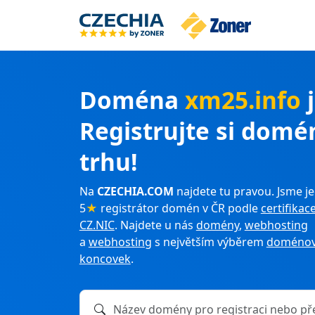
Doména
xm25.info
Registrujte si domé
trhu!
Na
CZECHIA.COM
najdete tu pravou. Jsme je
5
★
registrátor domén v ČR podle
certifikac
CZ.NIC
. Najdete u nás
domény
,
webhosting
a
webhosting
s největším výběrem
doménov
koncovek
.
Název domény k registraci nebo převodu